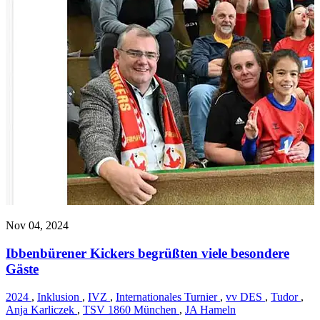
Nov 04, 2024
Ibbenbürener Kickers begrüßten viele besondere
Gäste
2024
,
Inklusion
,
IVZ
,
Internationales Turnier
,
vv DES
,
Tudor
,
Anja Karliczek
,
TSV 1860 München
,
JA Hameln